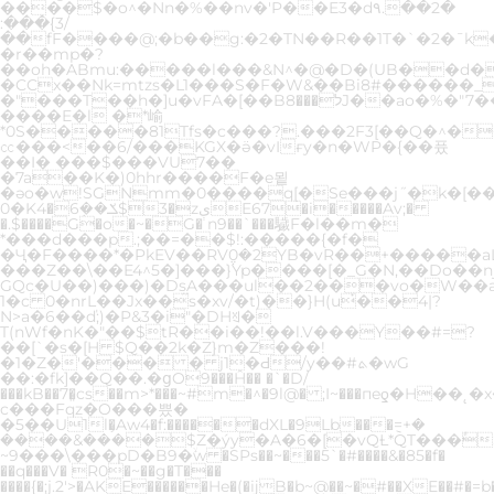
����$�o^�Nn�%��nv�'P��E3�d٩.��2�
:���{3/
��fF����@;�b��g:�2�TN��R��1T�`�2�ˉk�
�r��mp�?
��oh�ABmu:�����l���&N^�@�D�(UB��d�
�CCx��Nk=mtzs�L1���S�F�W&��Bi8#������_
�"���T��h�]u�vFA�[��Bל���8J��ao�%�"7����?
����E�l �*崳
*0S�����81Tfs�c���?.���2F3[��Q�^�
㏄���<��6/���KGX�ӛ�vIғy�n�WP�{��퓼
��I� ���$���VU7��
�7a��K�)0hhr����F�e묕
�әo�w!SGNmm�0����q[�Se���j˝�k�[��
0�Kݎ��ٜ6�4$3�zېE67�i�����Av;�
�.$����G�o�~�G� n9��`���䮹F�l��m�
*���d���p.;��=��$!:�����{�f�
�Ҷ�F����*�PkEV��RV݆
0�2YB�vR��+�����aL�xn��B�yt�
���Z��\��E4^5�]���}Yp����[�_G�N,��Do��n
GQc�U��)���)�DsA���ul��2���vo�W��a
1�c 0�nrL��Jx��̋s�xv/�t)��}H(u̇��4|?
N>a�6��ď;)�P&3�i"�DHꄠ�
T(nWf�nK�"��$tR��i��!��l.V���Y��#=?
��[`�s�[H $Q��2k�Z}m�Z���!
�1�Z�'��� � j1�Ԁ/y��#ܬ�wG
��:�fk]��Q��.�ցO9���Ĥ�� �`�D/
���kB��7�͈cs��m>*���~#m�^�9l@� ;I~���пeƍ�H�
c���Fqz�O���쁬�
�5��U1l�̹Aw4�f:�����
�dXL�9Lb���݈=+�
����&����$Z�ýy�A�6�[�vQȽ*QT���ٔS
~9���\���pD�B9�ۙw �SPs��~���5`�#����&�85�f�
��q���V� R0�~��g�T���
����{�;j.2'>�AKE������He�(�ĳB�b~@��~�#��XE��#�=b�