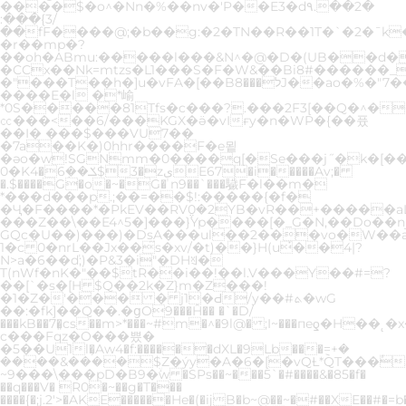
����$�o^�Nn�%��nv�'P��E3�d٩.��2�
:���{3/
��fF����@;�b��g:�2�TN��R��1T�`�2�ˉk�
�r��mp�?
��oh�ABmu:�����l���&N^�@�D�(UB��d�
�CCx��Nk=mtzs�L1���S�F�W&��Bi8#������_
�"���T��h�]u�vFA�[��Bל���8J��ao�%�"7����?
����E�l �*崳
*0S�����81Tfs�c���?.���2F3[��Q�^�
㏄���<��6/���KGX�ӛ�vIғy�n�WP�{��퓼
��I� ���$���VU7��
�7a��K�)0hhr����F�e묕
�әo�w!SGNmm�0����q[�Se���j˝�k�[��
0�Kݎ��ٜ6�4$3�zېE67�i�����Av;�
�.$����G�o�~�G� n9��`���䮹F�l��m�
*���d���p.;��=��$!:�����{�f�
�Ҷ�F����*�PkEV��RV݆
0�2YB�vR��+�����aL�xn��B�yt�
���Z��\��E4^5�]���}Yp����[�_G�N,��Do��n
GQc�U��)���)�DsA���ul��2���vo�W��a
1�c 0�nrL��Jx��̋s�xv/�t)��}H(u̇��4|?
N>a�6��ď;)�P&3�i"�DHꄠ�
T(nWf�nK�"��$tR��i��!��l.V���Y��#=?
��[`�s�[H $Q��2k�Z}m�Z���!
�1�Z�'��� � j1�Ԁ/y��#ܬ�wG
��:�fk]��Q��.�ցO9���Ĥ�� �`�D/
���kB��7�͈cs��m>*���~#m�^�9l@� ;I~���пeƍ�H�
c���Fqz�O���쁬�
�5��U1l�̹Aw4�f:�����
�dXL�9Lb���݈=+�
����&����$Z�ýy�A�6�[�vQȽ*QT���ٔS
~9���\���pD�B9�ۙw �SPs��~���5`�#����&�85�f�
��q���V� R0�~��g�T���
����{�;j.2'>�AKE������He�(�ĳB�b~@��~�#��XE��#�=b�