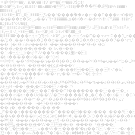
���y_�J�0��?�91���}���0$d�r
�K8�y�%y�L���^��&���9�v/���յ�����J��W����?
������;,g�]
{�IX���7)_�����Ѯ\��f����۟��ͷ�pt��F���ap0�㼙
�q���p�3oښ��Y? ������ߘ���dN�?\���~���n?
�ɔ��S�*oU���|
� '����GN�����oy����������&���3o��x�Y�,5��ĂE]
{�y�MˍY����a�x+S�\]\�cX�˃R�S��̃�
�[���i��י���Q7u^K�Sڤ<�Ss�F��mm:P��J_z���~�\iԃ���Q��u��~mL&��y��WE�W_�;��>��z����ӯ}
�/8�_��+��k�Ǯ��g��,�o��Ʒ�A�rq0���7��^m/
��_{�i�;/8w����_��{� �����*�\�!�z/
���v����/���_�w�^��!
�`s�_]\�⑯6W��ח5���ǯ׻>�|
��������K�*%
i_��MN��n���{��q������u�� b�CL
�l�6��W`����t�bGb���?
z�>��.����h�~�4�/��E��t��$<*�k/
�a��6x����ǻ>��^py��{�>?�
��ҏ�����,/
����}w��9�\�x��x��o��%��s��1�άw�B�
& F+jB~��^��;�CϽ8�'3��#?
���j�����C���G1������ �����_/
������Ǜd��W�E��.���_�O�O��I.�ȗ{�
����?�� �O�8�������H��;{��1{ϩ?
�e������=>����߶H���?
��q�[;��:���p��'��-
_E���g��������G��֤�����k���L���8
��4�;����ж}pۅ����8#5)6���O{O��ӵu�P��x�k��Wɱ��^�z1�G��^����=�?
�'�_���Y�����?~��z����l��|�?��ݟ~��?
��g������W���y�_����=\����|
��*_���ʨ��W�����'�g��ON�~>�>�|~
쟜<�/~�^�wv@��u7�?�yZ�ݜ�;6!�$>�����ٳ�WD�kp|