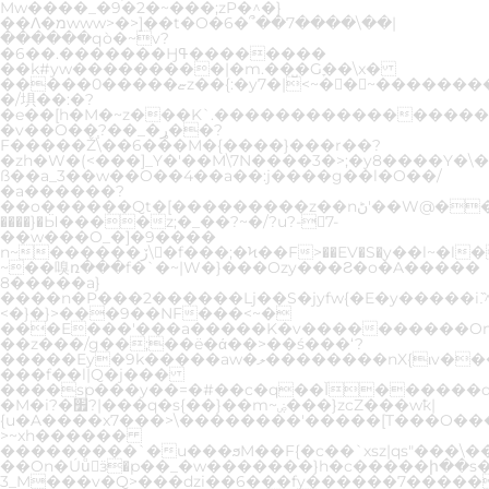
Mw����_�9�2�~���;zP�^�}
��Λ�מwww>�>]��t�O�6�՞��7����\��|
������ԛò�~v?
�6��.�������Ӈߟ��������
��k#yw���������|�m.��̺�Gׇ��\x�
�����0�����ޏz��{:�y7�|<~��ٔ~���������|U��7��lG?
�/埧��:�?
�e��[h�M�~z���K`.������������������
�v��O��֧?��_�ړ��?
F�����Ž\��6���M�{����}���r��?
�zh�W�(<���]_Y�'��M\7N����3�>;�y8����Y�\�
ß��a_3��w��O��4��a��:j����g��l�O��/
�a������?
��o������Qt�[���������z��nڻ'��W@����ύ��<����7O�����/
����}�Ӹ����z;�_��?~�/?u?-7-
��w���O_�]�9����
n~������ڒ\�f���;�Ϟ��F>��EV�S�ֻy��l~�l�>�D?
~��嗅ռ���f�`�~|W�}���Ozy���Ƨ�o�A�����
8�����a}
����n�P���2������Lj��S�jyfw{�E�y�����i.̏^�g{����O���<�x���ߍ
<�}�}>���9��NF���<~�
���E���'���a�����K�v����������Om���n�����
��z���/g��;��ë�ά��>��ś���ʻ?
�����Ey�9k�����aw�ލ��������nX{ιv���eٮ���?
���f��l|Q�j���
����sp���y��=�#��c�q��Ǐ������q�ݍN������������ɷ_�O������[������P;��D�ɦ���0�������
�M�i?�׿?|���q�s{��}��m~ۻ���}zcZ���wҟ|
{u�A����x7���>\��������'�����[T���O���
>~xh������
���������ˋ�u���ϧM��F{�c��`xsz|qs"���\
��On�Úuᷧӟ�p��_�w�������}h�c�����ի��s
3_M���v�Q>���ǳi��6���fy������7�����