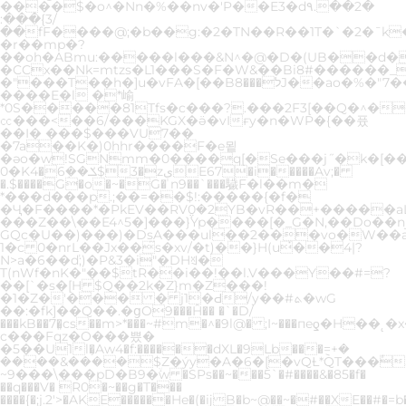
����$�o^�Nn�%��nv�'P��E3�d٩.��2�
:���{3/
��fF����@;�b��g:�2�TN��R��1T�`�2�ˉk�
�r��mp�?
��oh�ABmu:�����l���&N^�@�D�(UB��d�
�CCx��Nk=mtzs�L1���S�F�W&��Bi8#������_
�"���T��h�]u�vFA�[��Bל���8J��ao�%�"7����?
����E�l �*崳
*0S�����81Tfs�c���?.���2F3[��Q�^�
㏄���<��6/���KGX�ӛ�vIғy�n�WP�{��퓼
��I� ���$���VU7��
�7a��K�)0hhr����F�e묕
�әo�w!SGNmm�0����q[�Se���j˝�k�[��
0�Kݎ��ٜ6�4$3�zېE67�i�����Av;�
�.$����G�o�~�G� n9��`���䮹F�l��m�
*���d���p.;��=��$!:�����{�f�
�Ҷ�F����*�PkEV��RV݆
0�2YB�vR��+�����aL�xn��B�yt�
���Z��\��E4^5�]���}Yp����[�_G�N,��Do��n
GQc�U��)���)�DsA���ul��2���vo�W��a
1�c 0�nrL��Jx��̋s�xv/�t)��}H(u̇��4|?
N>a�6��ď;)�P&3�i"�DHꄠ�
T(nWf�nK�"��$tR��i��!��l.V���Y��#=?
��[`�s�[H $Q��2k�Z}m�Z���!
�1�Z�'��� � j1�Ԁ/y��#ܬ�wG
��:�fk]��Q��.�ցO9���Ĥ�� �`�D/
���kB��7�͈cs��m>*���~#m�^�9l@� ;I~���пeƍ�H�
c���Fqz�O���쁬�
�5��U1l�̹Aw4�f:�����
�dXL�9Lb���݈=+�
����&����$Z�ýy�A�6�[�vQȽ*QT���ٔS
~9���\���pD�B9�ۙw �SPs��~���5`�#����&�85�f�
��q���V� R0�~��g�T���
����{�;j.2'>�AKE������He�(�ĳB�b~@��~�#��XE��#�=b�