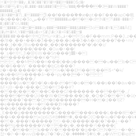
���y_�J�0��?�91���}���0$d�r
�K8�y�%y�L���^��&���9�v/���յ�����J��W����?
������;,g�]
{�IX���7)_�����Ѯ\��f����۟��ͷ�pt��F���ap0�㼙
�q���p�3oښ��Y? ������ߘ���dN�?\���~���n?
�ɔ��S�*oU���|
� '����GN�����oy����������&���3o��x�Y�,5��ĂE]
{�y�MˍY����a�x+S�\]\�cX�˃R�S��̃�
�[���i��י���Q7u^K�Sڤ<�Ss�F��mm:P��J_z���~�\iԃ���Q��u��~mL&��y��WE�W_�;��>��z����ӯ}
�/8�_��+��k�Ǯ��g��,�o��Ʒ�A�rq0���7��^m/
��_{�i�;/8w����_��{� �����*�\�!�z/
���v����/���_�w�^��!
�`s�_]\�⑯6W��ח5���ǯ׻>�|
��������K�*%
i_��MN��n���{��q������u�� b�CL
�l�6��W`����t�bGb���?
z�>��.����h�~�4�/��E��t��$<*�k/
�a��6x����ǻ>��^py��{�>?�
��ҏ�����,/
����}w��9�\�x��x��o��%��s��1�άw�B�
& F+jB~��^��;�CϽ8�'3��#?
���j�����C���G1������ �����_/
������Ǜd��W�E��.���_�O�O��I.�ȗ{�
����?�� �O�8�������H��;{��1{ϩ?
�e������=>����߶H���?
��q�[;��:���p��'��-
_E���g��������G��֤�����k���L���8
��4�;����ж}pۅ����8#5)6���O{O��ӵu�P��x�k��Wɱ��^�z1�G��^����=�?
�'�_���Y�����?~��z����l��|�?��ݟ~��?
��g������W���y�_����=\����|
��*_���ʨ��W�����'�g��ON�~>�>�|~
쟜<�/~�^�wv@��u7�?�yZ�ݜ�;6!�$>�����ٳ�WD�kp|