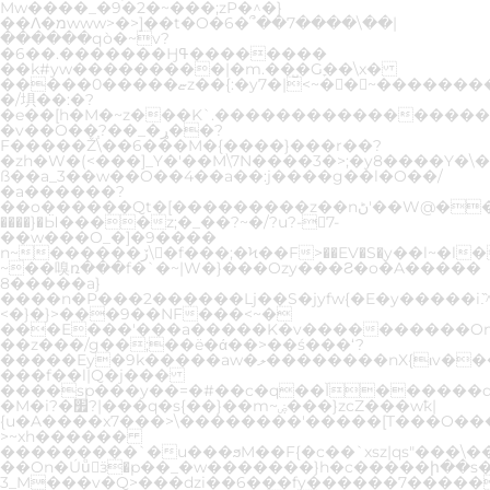
Mw����_�9�2�~���;zP�^�}
��Λ�מwww>�>]��t�O�6�՞��7����\��|
������ԛò�~v?
�6��.�������Ӈߟ��������
��k#yw���������|�m.��̺�Gׇ��\x�
�����0�����ޏz��{:�y7�|<~��ٔ~���������|U��7��lG?
�/埧��:�?
�e��[h�M�~z���K`.������������������
�v��O��֧?��_�ړ��?
F�����Ž\��6���M�{����}���r��?
�zh�W�(<���]_Y�'��M\7N����3�>;�y8����Y�\�
ß��a_3��w��O��4��a��:j����g��l�O��/
�a������?
��o������Qt�[���������z��nڻ'��W@����ύ��<����7O�����/
����}�Ӹ����z;�_��?~�/?u?-7-
��w���O_�]�9����
n~������ڒ\�f���;�Ϟ��F>��EV�S�ֻy��l~�l�>�D?
~��嗅ռ���f�`�~|W�}���Ozy���Ƨ�o�A�����
8�����a}
����n�P���2������Lj��S�jyfw{�E�y�����i.̏^�g{����O���<�x���ߍ
<�}�}>���9��NF���<~�
���E���'���a�����K�v����������Om���n�����
��z���/g��;��ë�ά��>��ś���ʻ?
�����Ey�9k�����aw�ލ��������nX{ιv���eٮ���?
���f��l|Q�j���
����sp���y��=�#��c�q��Ǐ������q�ݍN������������ɷ_�O������[������P;��D�ɦ���0�������
�M�i?�׿?|���q�s{��}��m~ۻ���}zcZ���wҟ|
{u�A����x7���>\��������'�����[T���O���
>~xh������
���������ˋ�u���ϧM��F{�c��`xsz|qs"���\
��On�Úuᷧӟ�p��_�w�������}h�c�����ի��s
3_M���v�Q>���ǳi��6���fy������7�����