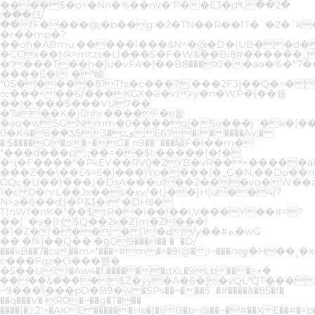
����$�o^�Nn�%��nv�'P��E3�d٩.��2�
:���{3/
��fF����@;�b��g:�2�TN��R��1T�`�2�ˉk�
�r��mp�?
��oh�ABmu:�����l���&N^�@�D�(UB��d�
�CCx��Nk=mtzs�L1���S�F�W&��Bi8#������_
�"���T��h�]u�vFA�[��Bל���8J��ao�%�"7����?
����E�l �*崳
*0S�����81Tfs�c���?.���2F3[��Q�^�
㏄���<��6/���KGX�ӛ�vIғy�n�WP�{��퓼
��I� ���$���VU7��
�7a��K�)0hhr����F�e묕
�әo�w!SGNmm�0����q[�Se���j˝�k�[��
0�Kݎ��ٜ6�4$3�zېE67�i�����Av;�
�.$����G�o�~�G� n9��`���䮹F�l��m�
*���d���p.;��=��$!:�����{�f�
�Ҷ�F����*�PkEV��RV݆
0�2YB�vR��+�����aL�xn��B�yt�
���Z��\��E4^5�]���}Yp����[�_G�N,��Do��n
GQc�U��)���)�DsA���ul��2���vo�W��a
1�c 0�nrL��Jx��̋s�xv/�t)��}H(u̇��4|?
N>a�6��ď;)�P&3�i"�DHꄠ�
T(nWf�nK�"��$tR��i��!��l.V���Y��#=?
��[`�s�[H $Q��2k�Z}m�Z���!
�1�Z�'��� � j1�Ԁ/y��#ܬ�wG
��:�fk]��Q��.�ցO9���Ĥ�� �`�D/
���kB��7�͈cs��m>*���~#m�^�9l@� ;I~���пeƍ�H�
c���Fqz�O���쁬�
�5��U1l�̹Aw4�f:�����
�dXL�9Lb���݈=+�
����&����$Z�ýy�A�6�[�vQȽ*QT���ٔS
~9���\���pD�B9�ۙw �SPs��~���5`�#����&�85�f�
��q���V� R0�~��g�T���
����{�;j.2'>�AKE������He�(�ĳB�b~@��~�#��XE��#�=b�