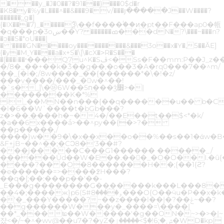
���y_�J�0��?�91���}���0$d�r
�K8�y�%y�L���^��&���9�v/���յ�����J��W����?
������;,g�]
{�IX���7)_�����Ѯ\��f����۟��ͷ�pt��F���ap0�㼙
�q���p�3oښ��Y? ������ߘ���dN�?\���~���n?
�ɔ��S�*oU���|
� '����GN�����oy����������&���3o��x�Y�,5��ĂE]
{�y�MˍY����a�x+S�\]\�cX�˃R�S��̃�
�[���i��י���Q7u^K�Sڤ<�Ss�F��mm:P��J_z���~�\iԃ���Q��u��~mL&��y��WE�W_�;��>��z����ӯ}
�/8�_��+��k�Ǯ��g��,�o��Ʒ�A�rq0���7��^m/
��_{�i�;/8w����_��{� �����*�\�!�z/
���v����/���_�w�^��!
�`s�_]\�⑯6W��ח5���ǯ׻>�|
��������K�*%
i_��MN��n���{��q������u�� b�CL
�l�6��W`����t�bGb���?
z�>��.����h�~�4�/��E��t��$<*�k/
�a��6x����ǻ>��^py��{�>?�
��ҏ�����,/
����}w��9�\�x��x��o��%��s��1�άw�B�
& F+jB~��^��;�CϽ8�'3��#?
���j�����C���G1������ �����_/
������Ǜd��W�E��.���_�O�O��I.�ȗ{�
����?�� �O�8�������H��;{��1{ϩ?
�e������=>����߶H���?
��q�[;��:���p��'��-
_E���g��������G��֤�����k���L���8
��4�;����ж}pۅ����8#5)6���O{O��ӵu�P��x�k��Wɱ��^�z1�G��^����=�?
�'�_���Y�����?~��z����l��|�?��ݟ~��?
��g������W���y�_����=\����|
��*_���ʨ��W�����'�g��ON�~>�>�|~
쟜<�/~�^�wv@��u7�?�yZ�ݜ�;6!�$>�����ٳ�WD�kp|