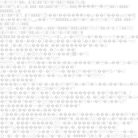
���y_�J�0��?�91���}���0$d�r
�K8�y�%y�L���^��&���9�v/���յ�����J��W����?
������;,g�]
{�IX���7)_�����Ѯ\��f����۟��ͷ�pt��F���ap0�㼙
�q���p�3oښ��Y? ������ߘ���dN�?\���~���n?
�ɔ��S�*oU���|
� '����GN�����oy����������&���3o��x�Y�,5��ĂE]
{�y�MˍY����a�x+S�\]\�cX�˃R�S��̃�
�[���i��י���Q7u^K�Sڤ<�Ss�F��mm:P��J_z���~�\iԃ���Q��u��~mL&��y��WE�W_�;��>��z����ӯ}
�/8�_��+��k�Ǯ��g��,�o��Ʒ�A�rq0���7��^m/
��_{�i�;/8w����_��{� �����*�\�!�z/
���v����/���_�w�^��!
�`s�_]\�⑯6W��ח5���ǯ׻>�|
��������K�*%
i_��MN��n���{��q������u�� b�CL
�l�6��W`����t�bGb���?
z�>��.����h�~�4�/��E��t��$<*�k/
�a��6x����ǻ>��^py��{�>?�
��ҏ�����,/
����}w��9�\�x��x��o��%��s��1�άw�B�
& F+jB~��^��;�CϽ8�'3��#?
���j�����C���G1������ �����_/
������Ǜd��W�E��.���_�O�O��I.�ȗ{�
����?�� �O�8�������H��;{��1{ϩ?
�e������=>����߶H���?
��q�[;��:���p��'��-
_E���g��������G��֤�����k���L���8
��4�;����ж}pۅ����8#5)6���O{O��ӵu�P��x�k��Wɱ��^�z1�G��^����=�?
�'�_���Y�����?~��z����l��|�?��ݟ~��?
��g������W���y�_����=\����|
��*_���ʨ��W�����'�g��ON�~>�>�|~
쟜<�/~�^�wv@��u7�?�yZ�ݜ�;6!�$>�����ٳ�WD�kp|