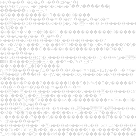
Mw����_�9�2�~���;zP�^�}
��Λ�מwww>�>]��t�O�6�՞��7����\��|
������ԛò�~v?
�6��.�������Ӈߟ��������
��k#yw���������|�m.��̺�Gׇ��\x�
�����0�����ޏz��{:�y7�|<~��ٔ~���������|U��7��lG?
�/埧��:�?
�e��[h�M�~z���K`.������������������
�v��O��֧?��_�ړ��?
F�����Ž\��6���M�{����}���r��?
�zh�W�(<���]_Y�'��M\7N����3�>;�y8����Y�\�
ß��a_3��w��O��4��a��:j����g��l�O��/
�a������?
��o������Qt�[���������z��nڻ'��W@����ύ��<����7O�����/
����}�Ӹ����z;�_��?~�/?u?-7-
��w���O_�]�9����
n~������ڒ\�f���;�Ϟ��F>��EV�S�ֻy��l~�l�>�D?
~��嗅ռ���f�`�~|W�}���Ozy���Ƨ�o�A�����
8�����a}
����n�P���2������Lj��S�jyfw{�E�y�����i.̏^�g{����O���<�x���ߍ
<�}�}>���9��NF���<~�
���E���'���a�����K�v����������Om���n�����
��z���/g��;��ë�ά��>��ś���ʻ?
�����Ey�9k�����aw�ލ��������nX{ιv���eٮ���?
���f��l|Q�j���
����sp���y��=�#��c�q��Ǐ������q�ݍN������������ɷ_�O������[������P;��D�ɦ���0�������
�M�i?�׿?|���q�s{��}��m~ۻ���}zcZ���wҟ|
{u�A����x7���>\��������'�����[T���O���
>~xh������
���������ˋ�u���ϧM��F{�c��`xsz|qs"���\
��On�Úuᷧӟ�p��_�w�������}h�c�����ի��s
3_M���v�Q>���ǳi��6���fy������7�����