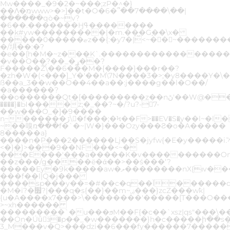
Mw����_�9�2�~���;zP�^�}
��Λ�מwww>�>]��t�O�6�՞��7����\��|
������ԛò�~v?
�6��.�������Ӈߟ��������
��k#yw���������|�m.��̺�Gׇ��\x�
�����0�����ޏz��{:�y7�|<~��ٔ~���������|U��7��lG?
�/埧��:�?
�e��[h�M�~z���K`.������������������
�v��O��֧?��_�ړ��?
F�����Ž\��6���M�{����}���r��?
�zh�W�(<���]_Y�'��M\7N����3�>;�y8����Y�\�
ß��a_3��w��O��4��a��:j����g��l�O��/
�a������?
��o������Qt�[���������z��nڻ'��W@����ύ��<����7O�����/
����}�Ӹ����z;�_��?~�/?u?-7-
��w���O_�]�9����
n~������ڒ\�f���;�Ϟ��F>��EV�S�ֻy��l~�l�>�D?
~��嗅ռ���f�`�~|W�}���Ozy���Ƨ�o�A�����
8�����a}
����n�P���2������Lj��S�jyfw{�E�y�����i.̏^�g{����O���<�x���ߍ
<�}�}>���9��NF���<~�
���E���'���a�����K�v����������Om���n�����
��z���/g��;��ë�ά��>��ś���ʻ?
�����Ey�9k�����aw�ލ��������nX{ιv���eٮ���?
���f��l|Q�j���
����sp���y��=�#��c�q��Ǐ������q�ݍN������������ɷ_�O������[������P;��D�ɦ���0�������
�M�i?�׿?|���q�s{��}��m~ۻ���}zcZ���wҟ|
{u�A����x7���>\��������'�����[T���O���
>~xh������
���������ˋ�u���ϧM��F{�c��`xsz|qs"���\
��On�Úuᷧӟ�p��_�w�������}h�c�����ի��s
3_M���v�Q>���ǳi��6���fy������7�����