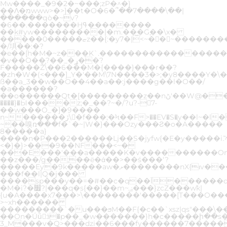
Mw����_�9�2�~���;zP�^�}
��Λ�מwww>�>]��t�O�6�՞��7����\��|
������ԛò�~v?
�6��.�������Ӈߟ��������
��k#yw���������|�m.��̺�Gׇ��\x�
�����0�����ޏz��{:�y7�|<~��ٔ~���������|U��7��lG?
�/埧��:�?
�e��[h�M�~z���K`.������������������
�v��O��֧?��_�ړ��?
F�����Ž\��6���M�{����}���r��?
�zh�W�(<���]_Y�'��M\7N����3�>;�y8����Y�\�
ß��a_3��w��O��4��a��:j����g��l�O��/
�a������?
��o������Qt�[���������z��nڻ'��W@����ύ��<����7O�����/
����}�Ӹ����z;�_��?~�/?u?-7-
��w���O_�]�9����
n~������ڒ\�f���;�Ϟ��F>��EV�S�ֻy��l~�l�>�D?
~��嗅ռ���f�`�~|W�}���Ozy���Ƨ�o�A�����
8�����a}
����n�P���2������Lj��S�jyfw{�E�y�����i.̏^�g{����O���<�x���ߍ
<�}�}>���9��NF���<~�
���E���'���a�����K�v����������Om���n�����
��z���/g��;��ë�ά��>��ś���ʻ?
�����Ey�9k�����aw�ލ��������nX{ιv���eٮ���?
���f��l|Q�j���
����sp���y��=�#��c�q��Ǐ������q�ݍN������������ɷ_�O������[������P;��D�ɦ���0�������
�M�i?�׿?|���q�s{��}��m~ۻ���}zcZ���wҟ|
{u�A����x7���>\��������'�����[T���O���
>~xh������
���������ˋ�u���ϧM��F{�c��`xsz|qs"���\
��On�Úuᷧӟ�p��_�w�������}h�c�����ի��s
3_M���v�Q>���ǳi��6���fy������7�����