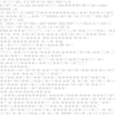
���y_�J�0��?�91���}���0$d�r
�K8�y�%y�L���^��&���9�v/���յ�����J��W����?
������;,g�]
{�IX���7)_�����Ѯ\��f����۟��ͷ�pt��F���ap0�㼙
�q���p�3oښ��Y? ������ߘ���dN�?\���~���n?
�ɔ��S�*oU���|
� '����GN�����oy����������&���3o��x�Y�,5��ĂE]
{�y�MˍY����a�x+S�\]\�cX�˃R�S��̃�
�[���i��י���Q7u^K�Sڤ<�Ss�F��mm:P��J_z���~�\iԃ���Q��u��~mL&��y��WE�W_�;��>��z����ӯ}
�/8�_��+��k�Ǯ��g��,�o��Ʒ�A�rq0���7��^m/
��_{�i�;/8w����_��{� �����*�\�!�z/
���v����/���_�w�^��!
�`s�_]\�⑯6W��ח5���ǯ׻>�|
��������K�*%
i_��MN��n���{��q������u�� b�CL
�l�6��W`����t�bGb���?
z�>��.����h�~�4�/��E��t��$<*�k/
�a��6x����ǻ>��^py��{�>?�
��ҏ�����,/
����}w��9�\�x��x��o��%��s��1�άw�B�
& F+jB~��^��;�CϽ8�'3��#?
���j�����C���G1������ �����_/
������Ǜd��W�E��.���_�O�O��I.�ȗ{�
����?�� �O�8�������H��;{��1{ϩ?
�e������=>����߶H���?
��q�[;��:���p��'��-
_E���g��������G��֤�����k���L���8
��4�;����ж}pۅ����8#5)6���O{O��ӵu�P��x�k��Wɱ��^�z1�G��^����=�?
�'�_���Y�����?~��z����l��|�?��ݟ~��?
��g������W���y�_����=\����|
��*_���ʨ��W�����'�g��ON�~>�>�|~
쟜<�/~�^�wv@��u7�?�yZ�ݜ�;6!�$>�����ٳ�WD�kp|