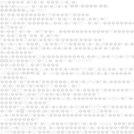
Mw����_�9�2�~���;zP�^�}
��Λ�מwww>�>]��t�O�6�՞��7����\��|
������ԛò�~v?
�6��.�������Ӈߟ��������
��k#yw���������|�m.��̺�Gׇ��\x�
�����0�����ޏz��{:�y7�|<~��ٔ~���������|U��7��lG?
�/埧��:�?
�e��[h�M�~z���K`.������������������
�v��O��֧?��_�ړ��?
F�����Ž\��6���M�{����}���r��?
�zh�W�(<���]_Y�'��M\7N����3�>;�y8����Y�\�
ß��a_3��w��O��4��a��:j����g��l�O��/
�a������?
��o������Qt�[���������z��nڻ'��W@����ύ��<����7O�����/
����}�Ӹ����z;�_��?~�/?u?-7-
��w���O_�]�9����
n~������ڒ\�f���;�Ϟ��F>��EV�S�ֻy��l~�l�>�D?
~��嗅ռ���f�`�~|W�}���Ozy���Ƨ�o�A�����
8�����a}
����n�P���2������Lj��S�jyfw{�E�y�����i.̏^�g{����O���<�x���ߍ
<�}�}>���9��NF���<~�
���E���'���a�����K�v����������Om���n�����
��z���/g��;��ë�ά��>��ś���ʻ?
�����Ey�9k�����aw�ލ��������nX{ιv���eٮ���?
���f��l|Q�j���
����sp���y��=�#��c�q��Ǐ������q�ݍN������������ɷ_�O������[������P;��D�ɦ���0�������
�M�i?�׿?|���q�s{��}��m~ۻ���}zcZ���wҟ|
{u�A����x7���>\��������'�����[T���O���
>~xh������
���������ˋ�u���ϧM��F{�c��`xsz|qs"���\
��On�Úuᷧӟ�p��_�w�������}h�c�����ի��s
3_M���v�Q>���ǳi��6���fy������7�����