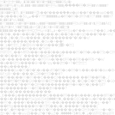
���y_�J�0��?�91���}���0$d�r
�K8�y�%y�L���^��&���9�v/���յ�����J��W����?
������;,g�]
{�IX���7)_�����Ѯ\��f����۟��ͷ�pt��F���ap0�㼙
�q���p�3oښ��Y? ������ߘ���dN�?\���~���n?
�ɔ��S�*oU���|
� '����GN�����oy����������&���3o��x�Y�,5��ĂE]
{�y�MˍY����a�x+S�\]\�cX�˃R�S��̃�
�[���i��י���Q7u^K�Sڤ<�Ss�F��mm:P��J_z���~�\iԃ���Q��u��~mL&��y��WE�W_�;��>��z����ӯ}
�/8�_��+��k�Ǯ��g��,�o��Ʒ�A�rq0���7��^m/
��_{�i�;/8w����_��{� �����*�\�!�z/
���v����/���_�w�^��!
�`s�_]\�⑯6W��ח5���ǯ׻>�|
��������K�*%
i_��MN��n���{��q������u�� b�CL
�l�6��W`����t�bGb���?
z�>��.����h�~�4�/��E��t��$<*�k/
�a��6x����ǻ>��^py��{�>?�
��ҏ�����,/
����}w��9�\�x��x��o��%��s��1�άw�B�
& F+jB~��^��;�CϽ8�'3��#?
���j�����C���G1������ �����_/
������Ǜd��W�E��.���_�O�O��I.�ȗ{�
����?�� �O�8�������H��;{��1{ϩ?
�e������=>����߶H���?
��q�[;��:���p��'��-
_E���g��������G��֤�����k���L���8
��4�;����ж}pۅ����8#5)6���O{O��ӵu�P��x�k��Wɱ��^�z1�G��^����=�?
�'�_���Y�����?~��z����l��|�?��ݟ~��?
��g������W���y�_����=\����|
��*_���ʨ��W�����'�g��ON�~>�>�|~
쟜<�/~�^�wv@��u7�?�yZ�ݜ�;6!�$>�����ٳ�WD�kp|