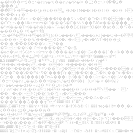
����$�o^�Nn�%��nv�'P��E3�d٩.��2�
:���{3/
��fF����@;�b��g:�2�TN��R��1T�`�2�ˉk�
�r��mp�?
��oh�ABmu:�����l���&N^�@�D�(UB��d�
�CCx��Nk=mtzs�L1���S�F�W&��Bi8#������_
�"���T��h�]u�vFA�[��Bל���8J��ao�%�"7����?
����E�l �*崳
*0S�����81Tfs�c���?.���2F3[��Q�^�
㏄���<��6/���KGX�ӛ�vIғy�n�WP�{��퓼
��I� ���$���VU7��
�7a��K�)0hhr����F�e묕
�әo�w!SGNmm�0����q[�Se���j˝�k�[��
0�Kݎ��ٜ6�4$3�zېE67�i�����Av;�
�.$����G�o�~�G� n9��`���䮹F�l��m�
*���d���p.;��=��$!:�����{�f�
�Ҷ�F����*�PkEV��RV݆
0�2YB�vR��+�����aL�xn��B�yt�
���Z��\��E4^5�]���}Yp����[�_G�N,��Do��n
GQc�U��)���)�DsA���ul��2���vo�W��a
1�c 0�nrL��Jx��̋s�xv/�t)��}H(u̇��4|?
N>a�6��ď;)�P&3�i"�DHꄠ�
T(nWf�nK�"��$tR��i��!��l.V���Y��#=?
��[`�s�[H $Q��2k�Z}m�Z���!
�1�Z�'��� � j1�Ԁ/y��#ܬ�wG
��:�fk]��Q��.�ցO9���Ĥ�� �`�D/
���kB��7�͈cs��m>*���~#m�^�9l@� ;I~���пeƍ�H�
c���Fqz�O���쁬�
�5��U1l�̹Aw4�f:�����
�dXL�9Lb���݈=+�
����&����$Z�ýy�A�6�[�vQȽ*QT���ٔS
~9���\���pD�B9�ۙw �SPs��~���5`�#����&�85�f�
��q���V� R0�~��g�T���
����{�;j.2'>�AKE������He�(�ĳB�b~@��~�#��XE��#�=b�