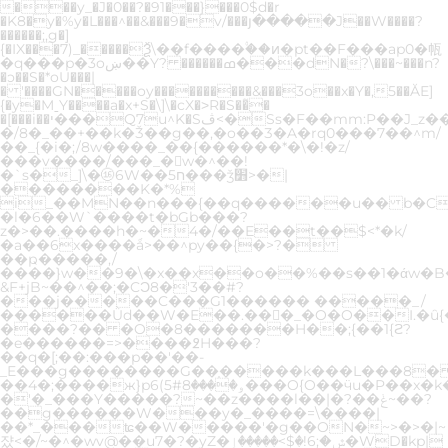
���y_�J�0��?�91���}���0$d�r
�K8�y�%y�L���^��&���9�v/���յ�����J��W����?
������;,g�]
{�IX���7)_�����Ѯ\��f����۟��ͷ�pt��F���ap0�㼙
�q���p�3oښ��Y? ������ߘ���dN�?\���~���n?
�ɔ��S�*oU���|
� '����GN�����oy����������&���3o��x�Y�,5��ĂE]
{�y�MˍY����a�x+S�\]\�cX�˃R�S��̃�
�[���i��י���Q7u^K�Sڤ<�Ss�F��mm:P��J_z���~�\iԃ���Q��u��~mL&��y��WE�W_�;��>��z����ӯ}
�/8�_��+��k�Ǯ��g��,�o��Ʒ�A�rq0���7��^m/
��_{�i�;/8w����_��{� �����*�\�!�z/
���v����/���_�w�^��!
�`s�_]\�⑯6W��ח5���ǯ׻>�|
��������K�*%
i_��MN��n���{��q������u�� b�CL
�l�6��W`����t�bGb���?
z�>��.����h�~�4�/��E��t��$<*�k/
�a��6x����ǻ>��^py��{�>?�
��ҏ�����,/
����}w��9�\�x��x��o��%��s��1�άw�B�
& F+jB~��^��;�CϽ8�'3��#?
���j�����C���G1������ �����_/
������Ǜd��W�E��.���_�O�O��I.�ȗ{�
����?�� �O�8�������H��;{��1{ϩ?
�e������=>����߶H���?
��q�[;��:���p��'��-
_E���g��������G��֤�����k���L���8
��4�;����ж}pۅ����8#5)6���O{O��ӵu�P��x�k��Wɱ��^�z1�G��^����=�?
�'�_���Y�����?~��z����l��|�?��ݟ~��?
��g������W���y�_����=\����|
��*_���ʨ��W�����'�g��ON�~>�>�|~
쟜<�/~�^�wv@��u7�?�yZ�ݜ�;6!�$>�����ٳ�WD�kp|