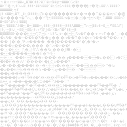
���y_�J�0��?�91���}���0$d�r
�K8�y�%y�L���^��&���9�v/���յ�����J��W����?
������;,g�]
{�IX���7)_�����Ѯ\��f����۟��ͷ�pt��F���ap0�㼙
�q���p�3oښ��Y? ������ߘ���dN�?\���~���n?
�ɔ��S�*oU���|
� '����GN�����oy����������&���3o��x�Y�,5��ĂE]
{�y�MˍY����a�x+S�\]\�cX�˃R�S��̃�
�[���i��י���Q7u^K�Sڤ<�Ss�F��mm:P��J_z���~�\iԃ���Q��u��~mL&��y��WE�W_�;��>��z����ӯ}
�/8�_��+��k�Ǯ��g��,�o��Ʒ�A�rq0���7��^m/
��_{�i�;/8w����_��{� �����*�\�!�z/
���v����/���_�w�^��!
�`s�_]\�⑯6W��ח5���ǯ׻>�|
��������K�*%
i_��MN��n���{��q������u�� b�CL
�l�6��W`����t�bGb���?
z�>��.����h�~�4�/��E��t��$<*�k/
�a��6x����ǻ>��^py��{�>?�
��ҏ�����,/
����}w��9�\�x��x��o��%��s��1�άw�B�
& F+jB~��^��;�CϽ8�'3��#?
���j�����C���G1������ �����_/
������Ǜd��W�E��.���_�O�O��I.�ȗ{�
����?�� �O�8�������H��;{��1{ϩ?
�e������=>����߶H���?
��q�[;��:���p��'��-
_E���g��������G��֤�����k���L���8
��4�;����ж}pۅ����8#5)6���O{O��ӵu�P��x�k��Wɱ��^�z1�G��^����=�?
�'�_���Y�����?~��z����l��|�?��ݟ~��?
��g������W���y�_����=\����|
��*_���ʨ��W�����'�g��ON�~>�>�|~
쟜<�/~�^�wv@��u7�?�yZ�ݜ�;6!�$>�����ٳ�WD�kp|