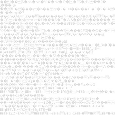
����$�o^�Nn�%��nv�'P��E3�d٩.��2�
:���{3/
��fF����@;�b��g:�2�TN��R��1T�`�2�ˉk�
�r��mp�?
��oh�ABmu:�����l���&N^�@�D�(UB��d�
�CCx��Nk=mtzs�L1���S�F�W&��Bi8#������_
�"���T��h�]u�vFA�[��Bל���8J��ao�%�"7����?
����E�l �*崳
*0S�����81Tfs�c���?.���2F3[��Q�^�
㏄���<��6/���KGX�ӛ�vIғy�n�WP�{��퓼
��I� ���$���VU7��
�7a��K�)0hhr����F�e묕
�әo�w!SGNmm�0����q[�Se���j˝�k�[��
0�Kݎ��ٜ6�4$3�zېE67�i�����Av;�
�.$����G�o�~�G� n9��`���䮹F�l��m�
*���d���p.;��=��$!:�����{�f�
�Ҷ�F����*�PkEV��RV݆
0�2YB�vR��+�����aL�xn��B�yt�
���Z��\��E4^5�]���}Yp����[�_G�N,��Do��n
GQc�U��)���)�DsA���ul��2���vo�W��a
1�c 0�nrL��Jx��̋s�xv/�t)��}H(u̇��4|?
N>a�6��ď;)�P&3�i"�DHꄠ�
T(nWf�nK�"��$tR��i��!��l.V���Y��#=?
��[`�s�[H $Q��2k�Z}m�Z���!
�1�Z�'��� � j1�Ԁ/y��#ܬ�wG
��:�fk]��Q��.�ցO9���Ĥ�� �`�D/
���kB��7�͈cs��m>*���~#m�^�9l@� ;I~���пeƍ�H�
c���Fqz�O���쁬�
�5��U1l�̹Aw4�f:�����
�dXL�9Lb���݈=+�
����&����$Z�ýy�A�6�[�vQȽ*QT���ٔS
~9���\���pD�B9�ۙw �SPs��~���5`�#����&�85�f�
��q���V� R0�~��g�T���
����{�;j.2'>�AKE������He�(�ĳB�b~@��~�#��XE��#�=b�