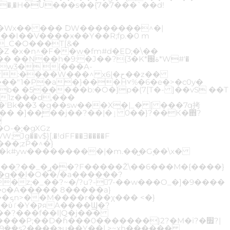
�,�H�U���s��{7�7���`��d!
_C�O���T[&�
Z �x�n^�F��w�fm#d�EܲD;�\��
N��h�9:�J��?{3�K*԰ة*W#'�
� �5�����b:�O�]p�(7[T�- ]��vS ��T
�'Bk��3 �q��sw���X�|_� [ ���7q拷

O-�;�gXGz
g��v$}[.�!dFF��Ǝ����F
���;zP�^�}
�M�{����}
g��l�O��/�a������?
Ϣ�?