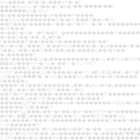
Mw����_�9�2�~���;zP�^�}
��Λ�מwww>�>]��t�O�6�՞��7����\��|
������ԛò�~v?
�6��.�������Ӈߟ��������
��k#yw���������|�m.��̺�Gׇ��\x�
�����0�����ޏz��{:�y7�|<~��ٔ~���������|U��7��lG?
�/埧��:�?
�e��[h�M�~z���K`.������������������
�v��O��֧?��_�ړ��?
F�����Ž\��6���M�{����}���r��?
�zh�W�(<���]_Y�'��M\7N����3�>;�y8����Y�\�
ß��a_3��w��O��4��a��:j����g��l�O��/
�a������?
��o������Qt�[���������z��nڻ'��W@����ύ��<����7O�����/
����}�Ӹ����z;�_��?~�/?u?-7-
��w���O_�]�9����
n~������ڒ\�f���;�Ϟ��F>��EV�S�ֻy��l~�l�>�D?
~��嗅ռ���f�`�~|W�}���Ozy���Ƨ�o�A�����
8�����a}
����n�P���2������Lj��S�jyfw{�E�y�����i.̏^�g{����O���<�x���ߍ
<�}�}>���9��NF���<~�
���E���'���a�����K�v����������Om���n�����
��z���/g��;��ë�ά��>��ś���ʻ?
�����Ey�9k�����aw�ލ��������nX{ιv���eٮ���?
���f��l|Q�j���
����sp���y��=�#��c�q��Ǐ������q�ݍN������������ɷ_�O������[������P;��D�ɦ���0�������
�M�i?�׿?|���q�s{��}��m~ۻ���}zcZ���wҟ|
{u�A����x7���>\��������'�����[T���O���
>~xh������
���������ˋ�u���ϧM��F{�c��`xsz|qs"���\
��On�Úuᷧӟ�p��_�w�������}h�c�����ի��s
3_M���v�Q>���ǳi��6���fy������7�����