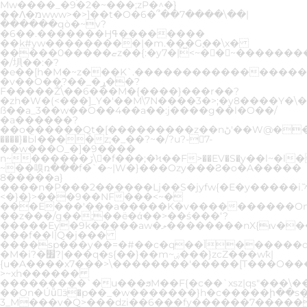
Mw����_�9�2�~���;zP�^�}
��Λ�מwww>�>]��t�O�6�՞��7����\��|
������ԛò�~v?
�6��.�������Ӈߟ��������
��k#yw���������|�m.��̺�Gׇ��\x�
�����0�����ޏz��{:�y7�|<~��ٔ~���������|U��7��lG?
�/埧��:�?
�e��[h�M�~z���K`.������������������
�v��O��֧?��_�ړ��?
F�����Ž\��6���M�{����}���r��?
�zh�W�(<���]_Y�'��M\7N����3�>;�y8����Y�\�
ß��a_3��w��O��4��a��:j����g��l�O��/
�a������?
��o������Qt�[���������z��nڻ'��W@����ύ��<����7O�����/
����}�Ӹ����z;�_��?~�/?u?-7-
��w���O_�]�9����
n~������ڒ\�f���;�Ϟ��F>��EV�S�ֻy��l~�l�>�D?
~��嗅ռ���f�`�~|W�}���Ozy���Ƨ�o�A�����
8�����a}
����n�P���2������Lj��S�jyfw{�E�y�����i.̏^�g{����O���<�x���ߍ
<�}�}>���9��NF���<~�
���E���'���a�����K�v����������Om���n�����
��z���/g��;��ë�ά��>��ś���ʻ?
�����Ey�9k�����aw�ލ��������nX{ιv���eٮ���?
���f��l|Q�j���
����sp���y��=�#��c�q��Ǐ������q�ݍN������������ɷ_�O������[������P;��D�ɦ���0�������
�M�i?�׿?|���q�s{��}��m~ۻ���}zcZ���wҟ|
{u�A����x7���>\��������'�����[T���O���
>~xh������
���������ˋ�u���ϧM��F{�c��`xsz|qs"���\
��On�Úuᷧӟ�p��_�w�������}h�c�����ի��s
3_M���v�Q>���ǳi��6���fy������7�����