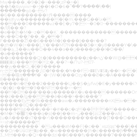
Mw����_�9�2�~���;zP�^�}
��Λ�מwww>�>]��t�O�6�՞��7����\��|
������ԛò�~v?
�6��.�������Ӈߟ��������
��k#yw���������|�m.��̺�Gׇ��\x�
�����0�����ޏz��{:�y7�|<~��ٔ~���������|U��7��lG?
�/埧��:�?
�e��[h�M�~z���K`.������������������
�v��O��֧?��_�ړ��?
F�����Ž\��6���M�{����}���r��?
�zh�W�(<���]_Y�'��M\7N����3�>;�y8����Y�\�
ß��a_3��w��O��4��a��:j����g��l�O��/
�a������?
��o������Qt�[���������z��nڻ'��W@����ύ��<����7O�����/
����}�Ӹ����z;�_��?~�/?u?-7-
��w���O_�]�9����
n~������ڒ\�f���;�Ϟ��F>��EV�S�ֻy��l~�l�>�D?
~��嗅ռ���f�`�~|W�}���Ozy���Ƨ�o�A�����
8�����a}
����n�P���2������Lj��S�jyfw{�E�y�����i.̏^�g{����O���<�x���ߍ
<�}�}>���9��NF���<~�
���E���'���a�����K�v����������Om���n�����
��z���/g��;��ë�ά��>��ś���ʻ?
�����Ey�9k�����aw�ލ��������nX{ιv���eٮ���?
���f��l|Q�j���
����sp���y��=�#��c�q��Ǐ������q�ݍN������������ɷ_�O������[������P;��D�ɦ���0�������
�M�i?�׿?|���q�s{��}��m~ۻ���}zcZ���wҟ|
{u�A����x7���>\��������'�����[T���O���
>~xh������
���������ˋ�u���ϧM��F{�c��`xsz|qs"���\
��On�Úuᷧӟ�p��_�w�������}h�c�����ի��s
3_M���v�Q>���ǳi��6���fy������7�����