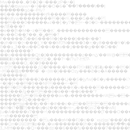
Mw����_�9�2�~���;zP�^�}
��Λ�מwww>�>]��t�O�6�՞��7����\��|
������ԛò�~v?
�6��.�������Ӈߟ��������
��k#yw���������|�m.��̺�Gׇ��\x�
�����0�����ޏz��{:�y7�|<~��ٔ~���������|U��7��lG?
�/埧��:�?
�e��[h�M�~z���K`.������������������
�v��O��֧?��_�ړ��?
F�����Ž\��6���M�{����}���r��?
�zh�W�(<���]_Y�'��M\7N����3�>;�y8����Y�\�
ß��a_3��w��O��4��a��:j����g��l�O��/
�a������?
��o������Qt�[���������z��nڻ'��W@����ύ��<����7O�����/
����}�Ӹ����z;�_��?~�/?u?-7-
��w���O_�]�9����
n~������ڒ\�f���;�Ϟ��F>��EV�S�ֻy��l~�l�>�D?
~��嗅ռ���f�`�~|W�}���Ozy���Ƨ�o�A�����
8�����a}
����n�P���2������Lj��S�jyfw{�E�y�����i.̏^�g{����O���<�x���ߍ
<�}�}>���9��NF���<~�
���E���'���a�����K�v����������Om���n�����
��z���/g��;��ë�ά��>��ś���ʻ?
�����Ey�9k�����aw�ލ��������nX{ιv���eٮ���?
���f��l|Q�j���
����sp���y��=�#��c�q��Ǐ������q�ݍN������������ɷ_�O������[������P;��D�ɦ���0�������
�M�i?�׿?|���q�s{��}��m~ۻ���}zcZ���wҟ|
{u�A����x7���>\��������'�����[T���O���
>~xh������
���������ˋ�u���ϧM��F{�c��`xsz|qs"���\
��On�Úuᷧӟ�p��_�w�������}h�c�����ի��s
3_M���v�Q>���ǳi��6���fy������7�����