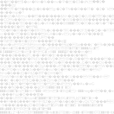
����$�o^�Nn�%��nv�'P��E3�d٩.��2�
:���{3/
��fF����@;�b��g:�2�TN��R��1T�`�2�ˉk�
�r��mp�?
��oh�ABmu:�����l���&N^�@�D�(UB��d�
�CCx��Nk=mtzs�L1���S�F�W&��Bi8#������_
�"���T��h�]u�vFA�[��Bל���8J��ao�%�"7����?
����E�l �*崳
*0S�����81Tfs�c���?.���2F3[��Q�^�
㏄���<��6/���KGX�ӛ�vIғy�n�WP�{��퓼
��I� ���$���VU7��
�7a��K�)0hhr����F�e묕
�әo�w!SGNmm�0����q[�Se���j˝�k�[��
0�Kݎ��ٜ6�4$3�zېE67�i�����Av;�
�.$����G�o�~�G� n9��`���䮹F�l��m�
*���d���p.;��=��$!:�����{�f�
�Ҷ�F����*�PkEV��RV݆
0�2YB�vR��+�����aL�xn��B�yt�
���Z��\��E4^5�]���}Yp����[�_G�N,��Do��n
GQc�U��)���)�DsA���ul��2���vo�W��a
1�c 0�nrL��Jx��̋s�xv/�t)��}H(u̇��4|?
N>a�6��ď;)�P&3�i"�DHꄠ�
T(nWf�nK�"��$tR��i��!��l.V���Y��#=?
��[`�s�[H $Q��2k�Z}m�Z���!
�1�Z�'��� � j1�Ԁ/y��#ܬ�wG
��:�fk]��Q��.�ցO9���Ĥ�� �`�D/
���kB��7�͈cs��m>*���~#m�^�9l@� ;I~���пeƍ�H�
c���Fqz�O���쁬�
�5��U1l�̹Aw4�f:�����
�dXL�9Lb���݈=+�
����&����$Z�ýy�A�6�[�vQȽ*QT���ٔS
~9���\���pD�B9�ۙw �SPs��~���5`�#����&�85�f�
��q���V� R0�~��g�T���
����{�;j.2'>�AKE������He�(�ĳB�b~@��~�#��XE��#�=b�