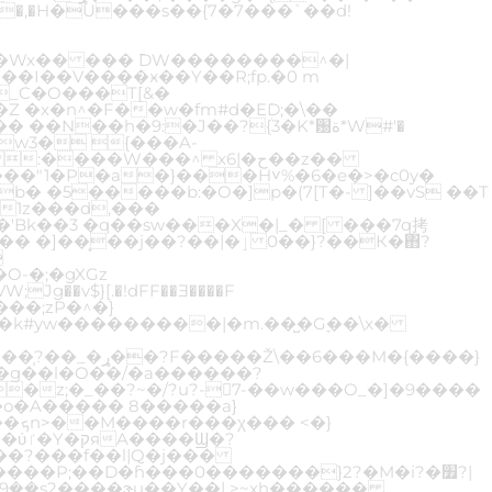
�,�H�U���s��{7�7���`��d!
_C�O���T[&�
Z �x�n^�F��w�fm#d�EܲD;�\��
N��h�9:�J��?{3�K*԰ة*W#'�
� �5�����b:�O�]p�(7[T�- ]��vS ��T
�'Bk��3 �q��sw���X�|_� [ ���7q拷

O-�;�gXGz
g��v$}[.�!dFF��Ǝ����F
���;zP�^�}
�M�{����}
g��l�O��/�a������?
Ϣ�?