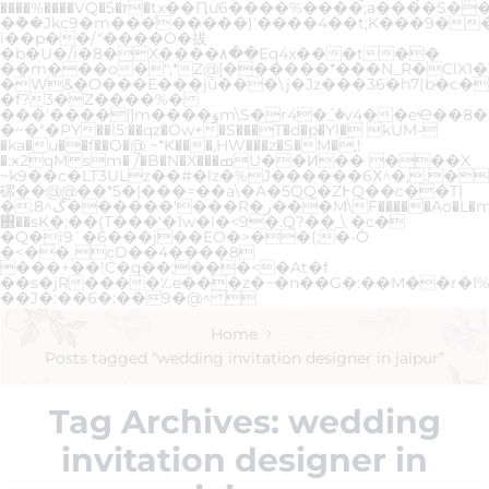
����%����VQ�5�ז�tx��Ԥư6����%����;a����S��
�ܵ��Jkc9�m���ͧ�����)'����4��t;K���9��ܢo��km؏����4_y��j�F����m7J��D��l�
ï��p��/"����O�拔
�b�U�/i�8�X����٨��Eq4x���t��
��m���o�";*Z@[������*���N_R�ClX1
�W&�O���E���jū���\j�Jz���36�h7(b�c��Yd��lZ�*%�
�f?3�Z����%�
���'����|]m����ۋm\S�r4�ٛ_�v4��eҼ��8��^���c������gE,�e6�H�`�6���w�k6>.���5���\��/M)y�Sc0�d������}
�~�"�PY��l5:��qz�Ow+�S���T�d�p�Yl� kUM-
�ka�u��f��O�@ ~*K���,HW���z�S�M�,!
�:ӿ2qM sm� /�B�N�X���ߘU��Ͷ�� ���X
~k9��c�LT3ULz��#�lz�%J������6Χ^�,.�
磥��@@��*5�|���=��a\�A�5QQ�Z߅Q��c��T|
�:8^ڱ������'���R�ر���M\F�����Ao�L�m���/
΀��sK�;��(T���'�1w�l�<9�.Q?��_\ �c�
�Q�i9`�6���j��EO�>��(;�-Ȍ
�<��˱cD��4����8
���+��!C�q��;���<�At�f
��s�jR����؉e���z�~�n��G�:��M��r�I
��J�:��6�:��9�@^ 
Home
Posts tagged “wedding invitation designer in jaipur”
Tag Archives:
wedding
invitation designer in