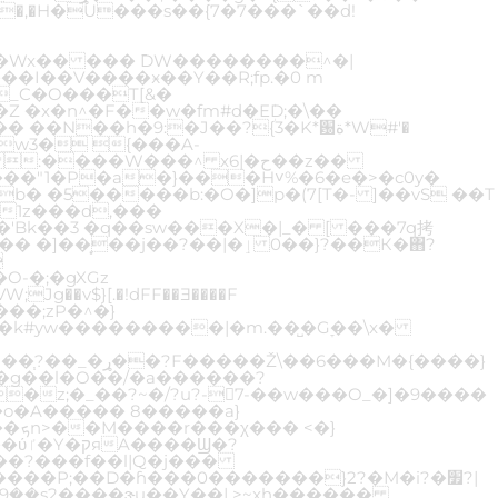
�,�H�U���s��{7�7���`��d!
_C�O���T[&�
Z �x�n^�F��w�fm#d�EܲD;�\��
N��h�9:�J��?{3�K*԰ة*W#'�
� �5�����b:�O�]p�(7[T�- ]��vS ��T
�'Bk��3 �q��sw���X�|_� [ ���7q拷

O-�;�gXGz
g��v$}[.�!dFF��Ǝ����F
���;zP�^�}
�M�{����}
g��l�O��/�a������?
Ϣ�?