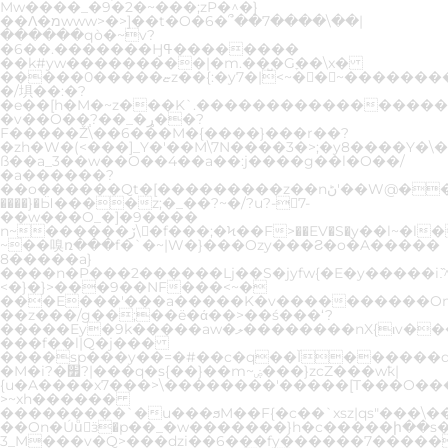
Mw����_�9�2�~���;zP�^�}
��Λ�מwww>�>]��t�O�6�՞��7����\��|
������ԛò�~v?
�6��.�������Ӈߟ��������
��k#yw���������|�m.��̺�Gׇ��\x�
�����0�����ޏz��{:�y7�|<~��ٔ~���������|U��7��lG?
�/埧��:�?
�e��[h�M�~z���K`.������������������
�v��O��֧?��_�ړ��?
F�����Ž\��6���M�{����}���r��?
�zh�W�(<���]_Y�'��M\7N����3�>;�y8����Y�\�
ß��a_3��w��O��4��a��:j����g��l�O��/
�a������?
��o������Qt�[���������z��nڻ'��W@����ύ��<����7O�����/
����}�Ӹ����z;�_��?~�/?u?-7-
��w���O_�]�9����
n~������ڒ\�f���;�Ϟ��F>��EV�S�ֻy��l~�l�>�D?
~��嗅ռ���f�`�~|W�}���Ozy���Ƨ�o�A�����
8�����a}
����n�P���2������Lj��S�jyfw{�E�y�����i.̏^�g{����O���<�x���ߍ
<�}�}>���9��NF���<~�
���E���'���a�����K�v����������Om���n�����
��z���/g��;��ë�ά��>��ś���ʻ?
�����Ey�9k�����aw�ލ��������nX{ιv���eٮ���?
���f��l|Q�j���
����sp���y��=�#��c�q��Ǐ������q�ݍN������������ɷ_�O������[������P;��D�ɦ���0�������
�M�i?�׿?|���q�s{��}��m~ۻ���}zcZ���wҟ|
{u�A����x7���>\��������'�����[T���O���
>~xh������
���������ˋ�u���ϧM��F{�c��`xsz|qs"���\
��On�Úuᷧӟ�p��_�w�������}h�c�����ի��s
3_M���v�Q>���ǳi��6���fy������7�����