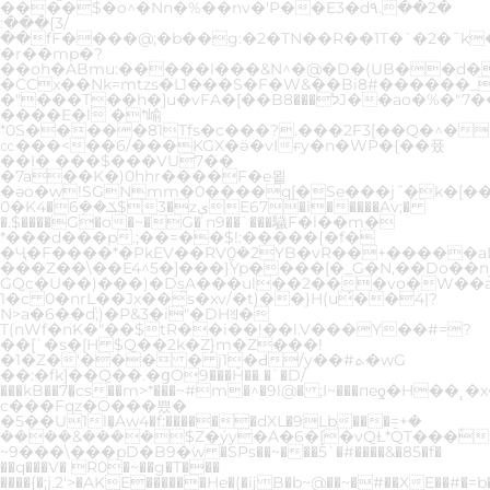
����$�o^�Nn�%��nv�'P��E3�d٩.��2�
:���{3/
��fF����@;�b��g:�2�TN��R��1T�`�2�ˉk�
�r��mp�?
��oh�ABmu:�����l���&N^�@�D�(UB��d�
�CCx��Nk=mtzs�L1���S�F�W&��Bi8#������_
�"���T��h�]u�vFA�[��Bל���8J��ao�%�"7����?
����E�l �*崳
*0S�����81Tfs�c���?.���2F3[��Q�^�
㏄���<��6/���KGX�ӛ�vIғy�n�WP�{��퓼
��I� ���$���VU7��
�7a��K�)0hhr����F�e묕
�әo�w!SGNmm�0����q[�Se���j˝�k�[��
0�Kݎ��ٜ6�4$3�zېE67�i�����Av;�
�.$����G�o�~�G� n9��`���䮹F�l��m�
*���d���p.;��=��$!:�����{�f�
�Ҷ�F����*�PkEV��RV݆
0�2YB�vR��+�����aL�xn��B�yt�
���Z��\��E4^5�]���}Yp����[�_G�N,��Do��n
GQc�U��)���)�DsA���ul��2���vo�W��a
1�c 0�nrL��Jx��̋s�xv/�t)��}H(u̇��4|?
N>a�6��ď;)�P&3�i"�DHꄠ�
T(nWf�nK�"��$tR��i��!��l.V���Y��#=?
��[`�s�[H $Q��2k�Z}m�Z���!
�1�Z�'��� � j1�Ԁ/y��#ܬ�wG
��:�fk]��Q��.�ցO9���Ĥ�� �`�D/
���kB��7�͈cs��m>*���~#m�^�9l@� ;I~���пeƍ�H�
c���Fqz�O���쁬�
�5��U1l�̹Aw4�f:�����
�dXL�9Lb���݈=+�
����&����$Z�ýy�A�6�[�vQȽ*QT���ٔS
~9���\���pD�B9�ۙw �SPs��~���5`�#����&�85�f�
��q���V� R0�~��g�T���
����{�;j.2'>�AKE������He�(�ĳB�b~@��~�#��XE��#�=b�