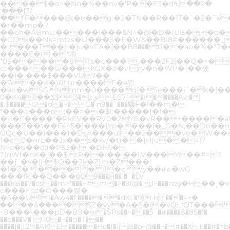
����$�o^�Nn�%��nv�'P��E3�d٩.��2�
:���{3/
��fF����@;�b��g:�2�TN��R��1T�`�2�ˉk�
�r��mp�?
��oh�ABmu:�����l���&N^�@�D�(UB��d�
�CCx��Nk=mtzs�L1���S�F�W&��Bi8#������_
�"���T��h�]u�vFA�[��Bל���8J��ao�%�"7����?
����E�l �*崳
*0S�����81Tfs�c���?.���2F3[��Q�^�
㏄���<��6/���KGX�ӛ�vIғy�n�WP�{��퓼
��I� ���$���VU7��
�7a��K�)0hhr����F�e묕
�әo�w!SGNmm�0����q[�Se���j˝�k�[��
0�Kݎ��ٜ6�4$3�zېE67�i�����Av;�
�.$����G�o�~�G� n9��`���䮹F�l��m�
*���d���p.;��=��$!:�����{�f�
�Ҷ�F����*�PkEV��RV݆
0�2YB�vR��+�����aL�xn��B�yt�
���Z��\��E4^5�]���}Yp����[�_G�N,��Do��n
GQc�U��)���)�DsA���ul��2���vo�W��a
1�c 0�nrL��Jx��̋s�xv/�t)��}H(u̇��4|?
N>a�6��ď;)�P&3�i"�DHꄠ�
T(nWf�nK�"��$tR��i��!��l.V���Y��#=?
��[`�s�[H $Q��2k�Z}m�Z���!
�1�Z�'��� � j1�Ԁ/y��#ܬ�wG
��:�fk]��Q��.�ցO9���Ĥ�� �`�D/
���kB��7�͈cs��m>*���~#m�^�9l@� ;I~���пeƍ�H�
c���Fqz�O���쁬�
�5��U1l�̹Aw4�f:�����
�dXL�9Lb���݈=+�
����&����$Z�ýy�A�6�[�vQȽ*QT���ٔS
~9���\���pD�B9�ۙw �SPs��~���5`�#����&�85�f�
��q���V� R0�~��g�T���
����{�;j.2'>�AKE������He�(�ĳB�b~@��~�#��XE��#�=b�