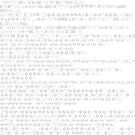
���y_�J�0��?�91���}���0$d�r
�K8�y�%y�L���^��&���9�v/���յ�����J��W����?
������;,g�]
{�IX���7)_�����Ѯ\��f����۟��ͷ�pt��F���ap0�㼙
�q���p�3oښ��Y? ������ߘ���dN�?\���~���n?
�ɔ��S�*oU���|
� '����GN�����oy����������&���3o��x�Y�,5��ĂE]
{�y�MˍY����a�x+S�\]\�cX�˃R�S��̃�
�[���i��י���Q7u^K�Sڤ<�Ss�F��mm:P��J_z���~�\iԃ���Q��u��~mL&��y��WE�W_�;��>��z����ӯ}
�/8�_��+��k�Ǯ��g��,�o��Ʒ�A�rq0���7��^m/
��_{�i�;/8w����_��{� �����*�\�!�z/
���v����/���_�w�^��!
�`s�_]\�⑯6W��ח5���ǯ׻>�|
��������K�*%
i_��MN��n���{��q������u�� b�CL
�l�6��W`����t�bGb���?
z�>��.����h�~�4�/��E��t��$<*�k/
�a��6x����ǻ>��^py��{�>?�
��ҏ�����,/
����}w��9�\�x��x��o��%��s��1�άw�B�
& F+jB~��^��;�CϽ8�'3��#?
���j�����C���G1������ �����_/
������Ǜd��W�E��.���_�O�O��I.�ȗ{�
����?�� �O�8�������H��;{��1{ϩ?
�e������=>����߶H���?
��q�[;��:���p��'��-
_E���g��������G��֤�����k���L���8
��4�;����ж}pۅ����8#5)6���O{O��ӵu�P��x�k��Wɱ��^�z1�G��^����=�?
�'�_���Y�����?~��z����l��|�?��ݟ~��?
��g������W���y�_����=\����|
��*_���ʨ��W�����'�g��ON�~>�>�|~
쟜<�/~�^�wv@��u7�?�yZ�ݜ�;6!�$>�����ٳ�WD�kp|