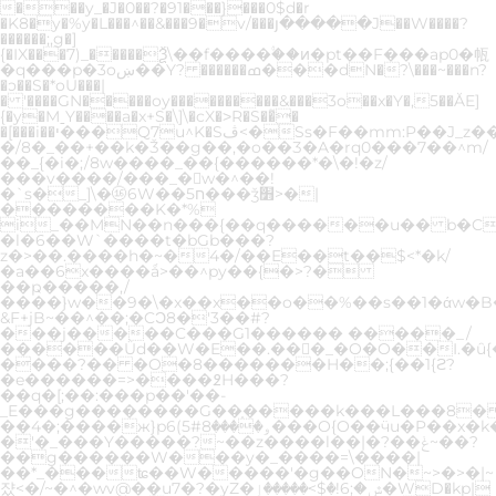
���y_�J�0��?�91���}���0$d�r
�K8�y�%y�L���^��&���9�v/���յ�����J��W����?
������;,g�]
{�IX���7)_�����Ѯ\��f����۟��ͷ�pt��F���ap0�㼙
�q���p�3oښ��Y? ������ߘ���dN�?\���~���n?
�ɔ��S�*oU���|
� '����GN�����oy����������&���3o��x�Y�,5��ĂE]
{�y�MˍY����a�x+S�\]\�cX�˃R�S��̃�
�[���i��י���Q7u^K�Sڤ<�Ss�F��mm:P��J_z���~�\iԃ���Q��u��~mL&��y��WE�W_�;��>��z����ӯ}
�/8�_��+��k�Ǯ��g��,�o��Ʒ�A�rq0���7��^m/
��_{�i�;/8w����_��{� �����*�\�!�z/
���v����/���_�w�^��!
�`s�_]\�⑯6W��ח5���ǯ׻>�|
��������K�*%
i_��MN��n���{��q������u�� b�CL
�l�6��W`����t�bGb���?
z�>��.����h�~�4�/��E��t��$<*�k/
�a��6x����ǻ>��^py��{�>?�
��ҏ�����,/
����}w��9�\�x��x��o��%��s��1�άw�B�
& F+jB~��^��;�CϽ8�'3��#?
���j�����C���G1������ �����_/
������Ǜd��W�E��.���_�O�O��I.�ȗ{�
����?�� �O�8�������H��;{��1{ϩ?
�e������=>����߶H���?
��q�[;��:���p��'��-
_E���g��������G��֤�����k���L���8
��4�;����ж}pۅ����8#5)6���O{O��ӵu�P��x�k��Wɱ��^�z1�G��^����=�?
�'�_���Y�����?~��z����l��|�?��ݟ~��?
��g������W���y�_����=\����|
��*_���ʨ��W�����'�g��ON�~>�>�|~
쟜<�/~�^�wv@��u7�?�yZ�ݜ�;6!�$>�����ٳ�WD�kp|