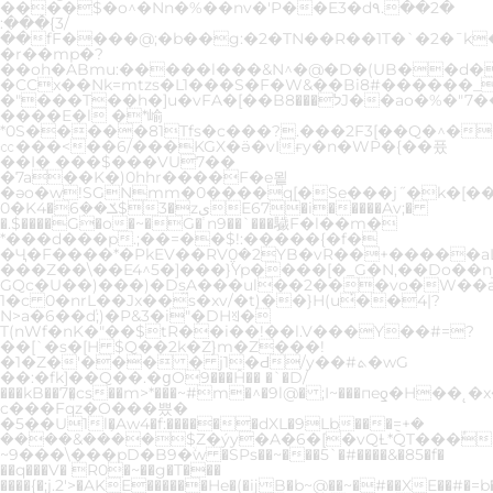
����$�o^�Nn�%��nv�'P��E3�d٩.��2�
:���{3/
��fF����@;�b��g:�2�TN��R��1T�`�2�ˉk�
�r��mp�?
��oh�ABmu:�����l���&N^�@�D�(UB��d�
�CCx��Nk=mtzs�L1���S�F�W&��Bi8#������_
�"���T��h�]u�vFA�[��Bל���8J��ao�%�"7����?
����E�l �*崳
*0S�����81Tfs�c���?.���2F3[��Q�^�
㏄���<��6/���KGX�ӛ�vIғy�n�WP�{��퓼
��I� ���$���VU7��
�7a��K�)0hhr����F�e묕
�әo�w!SGNmm�0����q[�Se���j˝�k�[��
0�Kݎ��ٜ6�4$3�zېE67�i�����Av;�
�.$����G�o�~�G� n9��`���䮹F�l��m�
*���d���p.;��=��$!:�����{�f�
�Ҷ�F����*�PkEV��RV݆
0�2YB�vR��+�����aL�xn��B�yt�
���Z��\��E4^5�]���}Yp����[�_G�N,��Do��n
GQc�U��)���)�DsA���ul��2���vo�W��a
1�c 0�nrL��Jx��̋s�xv/�t)��}H(u̇��4|?
N>a�6��ď;)�P&3�i"�DHꄠ�
T(nWf�nK�"��$tR��i��!��l.V���Y��#=?
��[`�s�[H $Q��2k�Z}m�Z���!
�1�Z�'��� � j1�Ԁ/y��#ܬ�wG
��:�fk]��Q��.�ցO9���Ĥ�� �`�D/
���kB��7�͈cs��m>*���~#m�^�9l@� ;I~���пeƍ�H�
c���Fqz�O���쁬�
�5��U1l�̹Aw4�f:�����
�dXL�9Lb���݈=+�
����&����$Z�ýy�A�6�[�vQȽ*QT���ٔS
~9���\���pD�B9�ۙw �SPs��~���5`�#����&�85�f�
��q���V� R0�~��g�T���
����{�;j.2'>�AKE������He�(�ĳB�b~@��~�#��XE��#�=b�